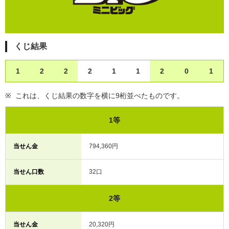
くじ結果
1
2
2
2
1
1
2
0
1
これは、くじ結果の数字を横に9桁並べたものです。
1等
当せん金
794,360円
当せん口数
32口
2等
当せん金
20,320円