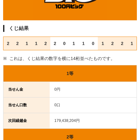
くじ結果
2
2
1
1
2
2
0
1
1
0
1
2
2
1
これは、くじ結果の数字を横に14桁並べたものです。
1等
当せん金
0円
当せん口数
0口
次回繰越金
179,438,204円
2等