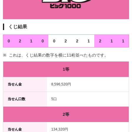
くじ結果
0
2
1
0
0
2
2
1
2
1
1
これは、くじ結果の数字を横に11桁並べたものです。
1等
当せん金
8,596,520円
当せん口数
5口
2等
当せん金
134,320円