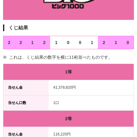
くじ結果
2
2
1
2
1
0
0
1
2
1
0
これは、くじ結果の数字を横に11桁並べたものです。
1等
当せん金
41,378,820円
当せん口数
1口
2等
当せん金
116,220円