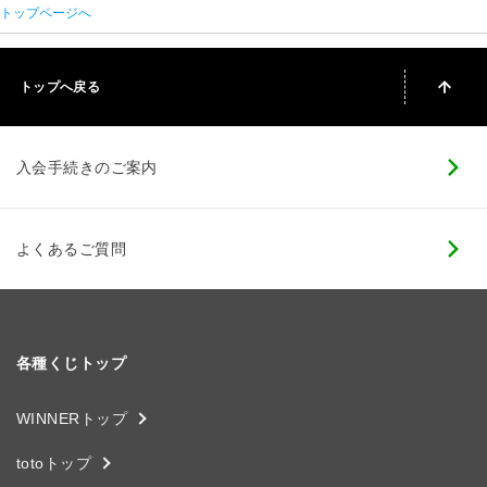
トップページへ