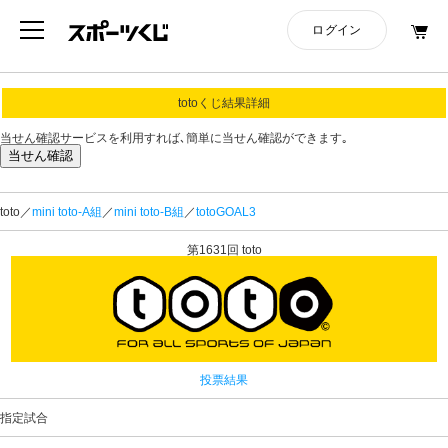
totoくじ結果詳細
当せん確認サービスを利用すれば､簡単に当せん確認ができます｡
当せん確認
toto／
mini toto-A組
／
mini toto-B組
／
totoGOAL3
第1631回 toto
投票結果
指定試合