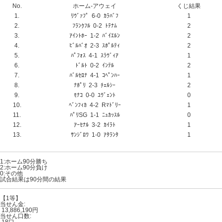
No.
ホーム-アウェイ
くじ結果
1.
ﾘｳﾞｧﾌﾟ 6-0 ｶﾗﾊﾞﾌ
1
2.
ﾌﾗﾝｸﾌﾙ 0-2 ﾄﾃﾅﾑ
2
3.
ｱｲﾝﾄﾎｰ 1-2 ﾊﾞｲｴﾙﾝ
2
4.
ﾋﾞﾙﾊﾞｵ 2-3 ｽﾎﾟﾙﾃｨ
2
5.
ﾊﾟﾌｫｽ 4-1 ｽﾗｳﾞｨｱ
1
6.
ﾄﾞﾙﾄ 0-2 ｲﾝﾃﾙ
2
7.
ﾊﾞﾙｾﾛﾅ 4-1 ｺﾍﾟﾝﾊｰ
1
8.
ﾅﾎﾟﾘ 2-3 ﾁｪﾙｼｰ
2
9.
ﾓﾅｺ 0-0 ﾕｳﾞｪﾝﾄ
0
10.
ﾍﾞﾝﾌｨｶ 4-2 Rﾏﾄﾞﾘｰ
1
11.
ﾊﾟﾘSG 1-1 ﾆｭｶｯｽﾙ
0
12.
ｱｰｾﾅﾙ 3-2 ｶｲﾗﾄ
1
13.
ｻﾝｼﾞﾛﾜ 1-0 ｱﾀﾗﾝﾀ
1
1:ホーム90分勝ち
2:ホーム90分負け
0:その他
試合結果は90分間の結果
【1等】
当せん金:
13,886,190円
当せん口数: