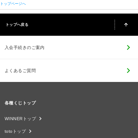
トップページへ