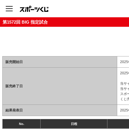
第1572回 BIG 指定試合
販売開始日
202
202
当サイ
販売終了日
当サイ
スポー
くじ売
結果発表日
202
No.
日程