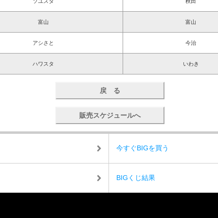
ソユスタ
秋田
富山
富山
アシさと
今治
ハワスタ
いわき
戻 る
販売スケジュールへ
今すぐBIGを買う
BIGくじ結果