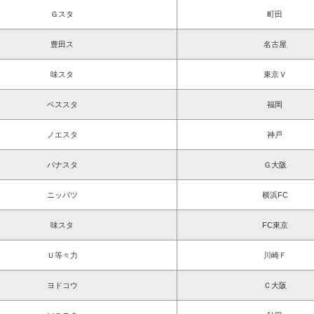
Ｇスタ
町田
豊田ス
名古屋
味スタ
東京Ｖ
ベススタ
福岡
ノエスタ
神戸
パナスタ
Ｇ大阪
ニッパツ
横浜FC
味スタ
FC東京
Ｕ等々力
川崎Ｆ
ヨドコウ
Ｃ大阪