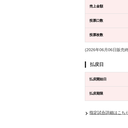
売上金額
投票口数
投票枚数
(2026年06月06日販売
払戻日
払戻開始日
払戻期限
指定試合詳細はこち