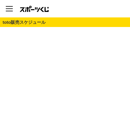
toto販売スケジュール